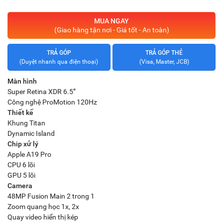
MUA NGAY
(Giao hàng tận nơi - Giá tốt - An toàn)
TRẢ GÓP
TRẢ GÓP THẺ
(Duyệt nhanh qua điện thoại)
(Visa, Master, JCB)
Màn hình
Super Retina XDR 6.5”
Công nghệ ProMotion 120Hz
Thiết kế
Khung Titan
Dynamic Island
Chip xử lý
Apple A19 Pro
CPU 6 lõi
GPU 5 lõi
Camera
48MP Fusion Main 2 trong 1
Zoom quang học 1x, 2x
Quay video hiển thị kép