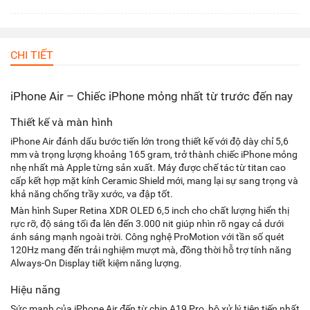
CHI TIẾT
iPhone Air – Chiếc iPhone mỏng nhất từ trước đến nay
Thiết kế và màn hình
iPhone Air đánh dấu bước tiến lớn trong thiết kế với độ dày chỉ 5,6
mm và trọng lượng khoảng 165 gram, trở thành chiếc iPhone mỏng
nhẹ nhất mà Apple từng sản xuất. Máy được chế tác từ titan cao
cấp kết hợp mặt kính Ceramic Shield mới, mang lại sự sang trọng và
khả năng chống trầy xước, va đập tốt.
Màn hình Super Retina XDR OLED 6,5 inch cho chất lượng hiển thị
rực rỡ, độ sáng tối đa lên đến 3.000 nit giúp nhìn rõ ngay cả dưới
ánh sáng mạnh ngoài trời. Công nghệ ProMotion với tần số quét
120Hz mang đến trải nghiệm mượt mà, đồng thời hỗ trợ tính năng
Always-On Display tiết kiệm năng lượng.
Hiệu năng
Sức mạnh của iPhone Air đến từ chip A19 Pro, bộ xử lý tiên tiến nhất