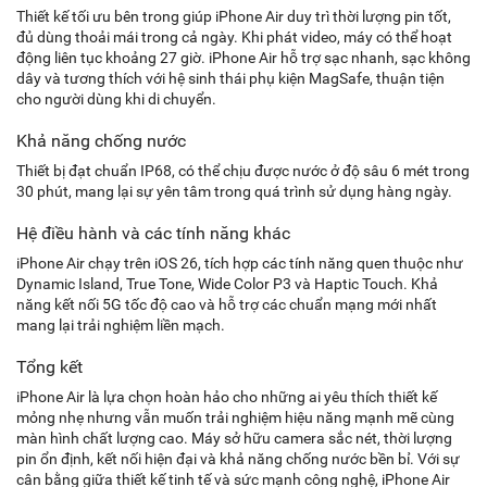
Thiết kế tối ưu bên trong giúp iPhone Air duy trì thời lượng pin tốt,
đủ dùng thoải mái trong cả ngày. Khi phát video, máy có thể hoạt
động liên tục khoảng 27 giờ. iPhone Air hỗ trợ sạc nhanh, sạc không
dây và tương thích với hệ sinh thái phụ kiện MagSafe, thuận tiện
cho người dùng khi di chuyển.
Khả năng chống nước
Thiết bị đạt chuẩn IP68, có thể chịu được nước ở độ sâu 6 mét trong
30 phút, mang lại sự yên tâm trong quá trình sử dụng hàng ngày.
Hệ điều hành và các tính năng khác
iPhone Air chạy trên iOS 26, tích hợp các tính năng quen thuộc như
Dynamic Island, True Tone, Wide Color P3 và Haptic Touch. Khả
năng kết nối 5G tốc độ cao và hỗ trợ các chuẩn mạng mới nhất
mang lại trải nghiệm liền mạch.
Tổng kết
iPhone Air là lựa chọn hoàn hảo cho những ai yêu thích thiết kế
mỏng nhẹ nhưng vẫn muốn trải nghiệm hiệu năng mạnh mẽ cùng
màn hình chất lượng cao. Máy sở hữu camera sắc nét, thời lượng
pin ổn định, kết nối hiện đại và khả năng chống nước bền bỉ. Với sự
cân bằng giữa thiết kế tinh tế và sức mạnh công nghệ, iPhone Air