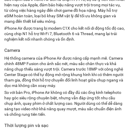
hiện nay của Apple, đảm bảo hiệu năng vượt trội trong mọi tác vụ,
từ công việc hàng ngày đến chơi game đồ họa nặng. Máy hỗ trợ
eSIM hoàn toàn, loại bỏ khay SIM vật lý để tối ưu không gian và
mang đến thiết kế siêu mỏng.
iPhone Air được trang bị modem C1X cho kết nối di động tốc độ cao,
cùng chip N1 hỗ trợ Wi-Fi 7, Bluetooth 6 và Thread, mang lại trải
nghiệm kết nối nhanh chóng và ổn định.
Camera
Hệ thống camera của iPhone Air được nâng cấp mạnh mẽ. Camera
chính 48MP Fusion cho ảnh sắc nét, màu sắc chân thực và khả
năng chụp thiếu sáng vượt trội. Camera trước 18MP với công nghệ
Center Stage có thể tự động mở rộng khung hình khi có thêm người
tham gia, đồng thời hỗ trợ chuyển đổi linh hoạt giữa chụp ngang và
dọc mà không cần xoay máy.
So với bản Pro, iPhone Air không có đầy đủ các ống kính telephoto
hay góc siêu rộng chuyên biệt, nhưng vẫn đáp ứng tốt nhu cầu
chụp ảnh, quay phim ở chất lượng cao. Người dùng có thể dễ dàng
sáng tạo video nhờ khả năng quay mượt, màu sắc chuẩn điện ảnh
và chống rung tiên tiến.
Thời lượng pin và sạc