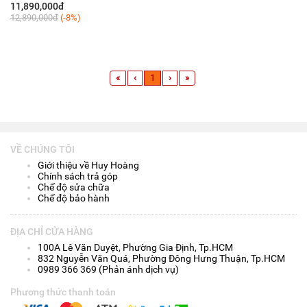
11,890,000đ
12,890,000đ
(-8%)
«
‹
1
›
»
VỀ CHÚNG TÔI
Giới thiệu về Huy Hoàng
Chính sách trả góp
Chế độ sửa chữa
Chế độ bảo hành
ĐỊA CHỈ CỬA HÀNG
100A Lê Văn Duyệt, Phường Gia Định, Tp.HCM
832 Nguyễn Văn Quá, Phường Đông Hưng Thuận, Tp.HCM
0989 366 369 (Phản ánh dịch vụ)
Phương thức thanh toán