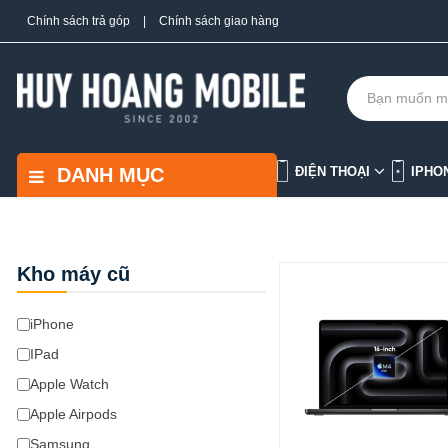
Chính sách trả góp
|
Chính sách giao hàng
DANH MỤC
ĐIỆN THOẠI
IPHO
Kho máy cũ
iPhone
IPad
Apple Watch
Apple Airpods
Samsung