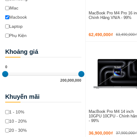
iMac
MacBook Pro M4 Pro 16 in
Macbook
Chính Hãng VN/A - 99%
Laptop
62,490,000₫
63,490,000₫
Phụ Kiện
Khoảng giá
0
200,000,000
Khuyến mãi
MacBook Pro M4 14 inch
1 - 10%
10GPU 10CPU - Chính hã
- 99%
10 - 20%
20 - 30%
36,900,000₫
37,900,000₫