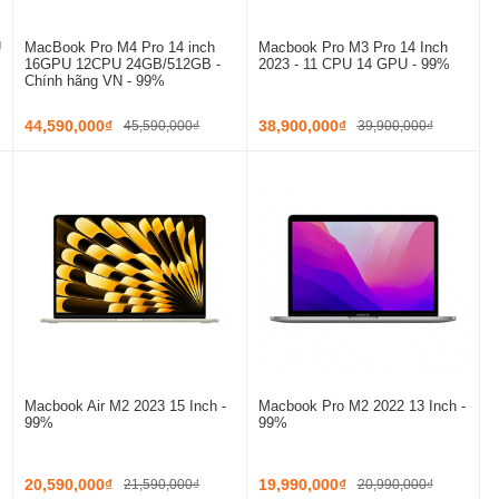
U
MacBook Pro M4 Pro 14 inch
Macbook Pro M3 Pro 14 Inch
16GPU 12CPU 24GB/512GB -
2023 - 11 CPU 14 GPU - 99%
Chính hãng VN - 99%
44,590,000₫
38,900,000₫
45,590,000₫
39,900,000₫
Macbook Air M2 2023 15 Inch -
Macbook Pro M2 2022 13 Inch -
99%
99%
20,590,000₫
19,990,000₫
21,590,000₫
20,990,000₫