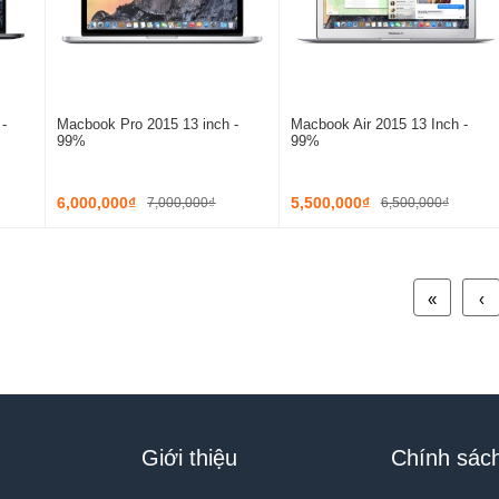
-
Macbook Pro 2015 13 inch -
Macbook Air 2015 13 Inch -
99%
99%
6,000,000₫
5,500,000₫
7,000,000₫
6,500,000₫
«
‹
Giới thiệu
Chính sác