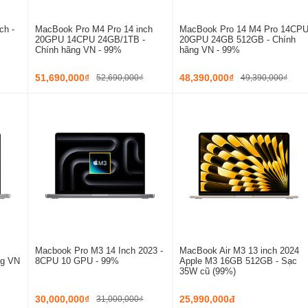
ch -
MacBook Pro M4 Pro 14 inch
MacBook Pro 14 M4 Pro 14CP
20GPU 14CPU 24GB/1TB -
20GPU 24GB 512GB - Chính
Chính hãng VN - 99%
hãng VN - 99%
51,690,000₫
48,390,000₫
52,690,000₫
49,390,000₫
Macbook Pro M3 14 Inch 2023 -
MacBook Air M3 13 inch 2024
ng VN
8CPU 10 GPU - 99%
Apple M3 16GB 512GB - Sạc
35W cũ (99%)
30,000,000₫
25,990,000đ
31,000,000₫