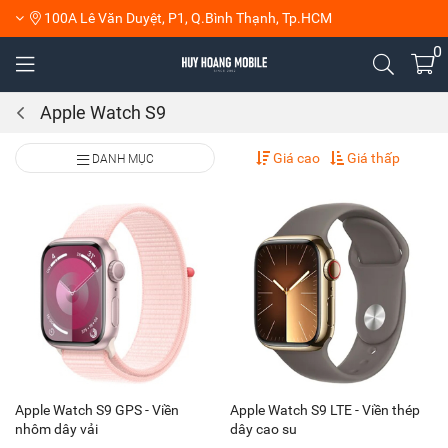
100A Lê Văn Duyệt, P1, Q.Bình Thạnh, Tp.HCM
0
Apple Watch S9
Giá cao
Giá thấp
DANH MỤC
Apple Watch S9 GPS - Viền
Apple Watch S9 LTE - Viền thép
nhôm dây vải
dây cao su