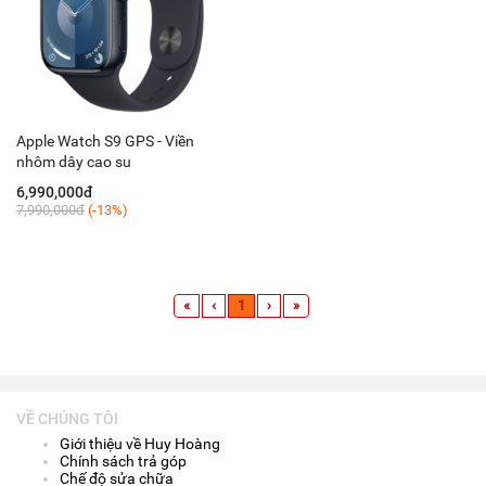
Apple Watch S9 GPS - Viền
nhôm dây cao su
6,990,000đ
7,990,000đ
(-13%)
«
‹
1
›
»
VỀ CHÚNG TÔI
Giới thiệu về Huy Hoàng
Chính sách trả góp
Chế độ sửa chữa