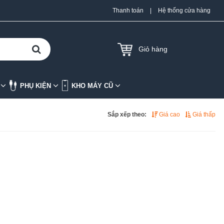
Thanh toán
|
Hệ thống cửa hàng
Giỏ hàng
K
PHỤ KIỆN
KHO MÁY CŨ
Sắp xếp theo:
Giá cao
Giá thấp