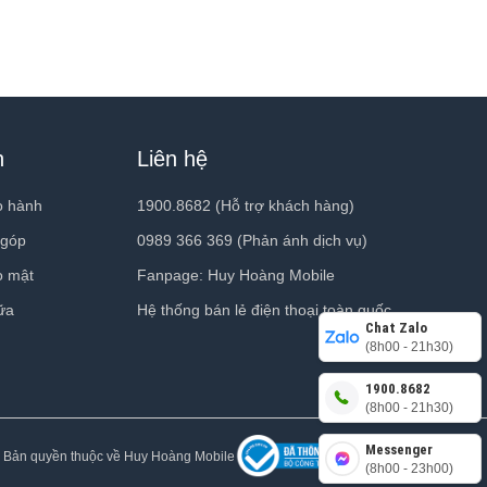
h
Liên hệ
o hành
1900.8682 (Hỗ trợ khách hàng)
 góp
0989 366 369 (Phản ánh dịch vụ)
o mật
Fanpage: Huy Hoàng Mobile
ữa
Hệ thống bán lẻ điện thoại toàn quốc
Chat Zalo
(8h00 - 21h30)
1900.8682
(8h00 - 21h30)
Messenger
 Bản quyền thuộc về Huy Hoàng Mobile
(8h00 - 23h00)