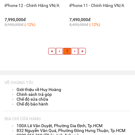
iPhone 12 - Chính Hãng VN/A
iPhone 11 - Chính Hãng VN/A
7,990,000đ
7,490,000đ
8,990,000đ
(-12%)
8,490,000đ
(-12%)
«
‹
1
›
»
VỀ CHÚNG TÔI
Giới thiệu về Huy Hoàng
Chính sách trả góp
Chế độ sửa chữa
Chế độ bảo hành
ĐỊA CHỈ CỬA HÀNG
100A Lê Văn Duyệt, Phường Gia Định, Tp.HCM
832 Nguyễn Văn Quá, Phường Đông Hưng Thuận, Tp.HCM