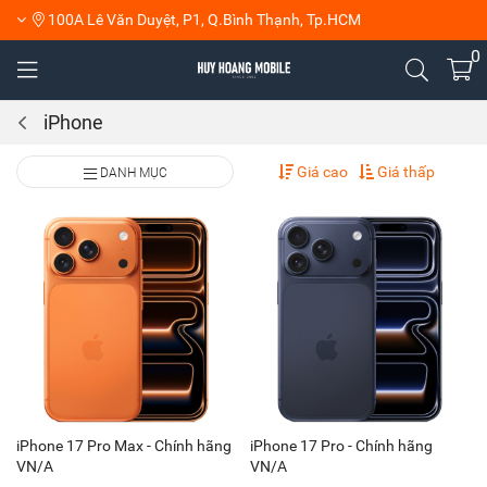
100A Lê Văn Duyệt, P1, Q.Bình Thạnh, Tp.HCM
0
iPhone
Giá cao
Giá thấp
DANH MỤC
iPhone 17 Pro Max - Chính hãng
iPhone 17 Pro - Chính hãng
VN/A
VN/A