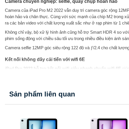
Camera chuyên nghiệp: selfie, quay chụp hoàn hảo
Camera của iPad Pro M2 2022 vẫn duy trì camera góc rộng 12MP
hoàn hảo và chân thực. Cùng với sức mạnh của chíp M2 trong xử 
ra các bản video với chất lượng xuất sắc như ở rạp phim từ 1 ch
Không chỉ vậy, bộ xử lý hình ảnh cũng hỗ trợ Smart HDR 4 so với
phim sống động với chiều sâu tối ưu trong nhiều điều kiện ánh sá
Camera selfie 12MP góc siêu rộng 122 độ và ƒ/2.4 cho chất lượ
Kết nối không dây cải tiến với wifi 6E
iPad Pro 2022 hỗ trợ kết nối wifi siêu nhanh chuẩn wifi 6E
giúp
tốc độ mạng cao và ổn định để tải ảnh, tài liệu nặng chỉ trong tíc tắ
Hệ điều hành iPadOS 16 với nhiều tính năng phong phú và kho ứn
Sản phẩm liên quan
iPad Pro M2 dùng hệ điều hành iPadOS 16 mang đến các tính năn
là vô cùng thông minh và cải tiến, tự động sắp xếp các ứng dụng
Ngoài ra là sự lựa chọn phong phú giữa 1 triệu ứng dụng sẵn có t
riêng.
Cải tiến tương tác tốt hơn với Apple Pencil 2