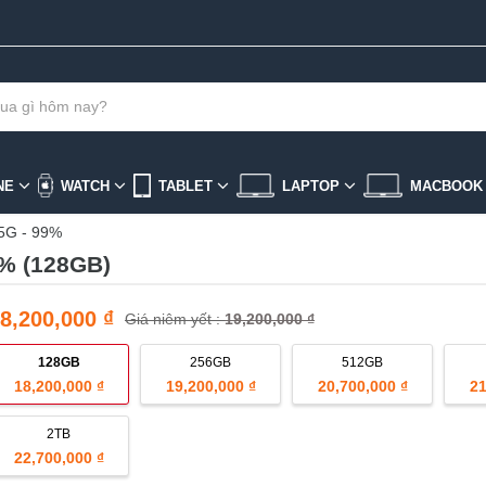
NE
WATCH
TABLET
LAPTOP
MACBOO
 5G - 99%
9% (128GB)
8,200,000 ₫
Giá niêm yết :
19,200,000 ₫
128GB
256GB
512GB
18,200,000 ₫
19,200,000 ₫
20,700,000 ₫
21
2TB
22,700,000 ₫