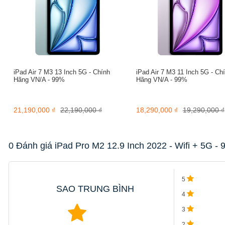
iPad Pro M2 2022 hỗ trợ sử dụng Apple Pencil 2 mới nhất của Ap
khi sử dụng trên iPad Pro. Chỉ cần đưa ngòi bút đến gần màn hìn
cho việc tương tác tốt hơn và chính xác hơn. Việc sử dụng Apple Pe
gian lớn kèm khả năng vuốt chạm mượt mà.
iPad Air 7 M3 13 Inch 5G - Chính
iPad Air 7 M3 11 Inch 5G - Ch
Hãng VN/A - 99%
Hãng VN/A - 99%
21,190,000 ₫
22,190,000 ₫
18,290,000 ₫
19,290,000 ₫
0 Đánh giá iPad Pro M2 12.9 Inch 2022 - Wifi + 5G -
5
SAO TRUNG BÌNH
4
3
2