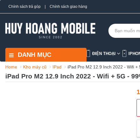
Chính sách trả góp
|
Chính sách giao hàng
DANH MỤC
ĐIỆN THOẠI
IPHO
Home
Kho máy cũ
IPad
iPad Pro M2 12.9 Inch 2022 - Wifi +
iPad Pro M2 12.9 Inch 2022 - Wifi + 5G - 9
1