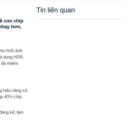
Tin liên quan
về con chíp
 nhạy hơn,
cho hình ảnh
nội dung HDR.
n đa nhiệm
g hiệu năng xử
ấp 40% chíp
 đáng kể, làm