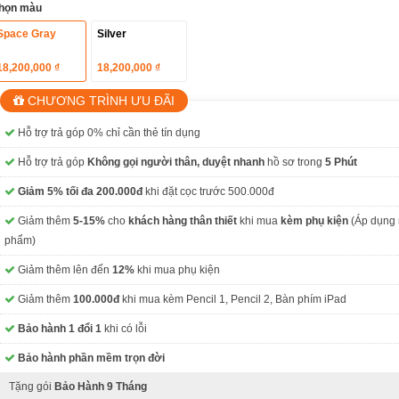
họn màu
Space Gray
Silver
18,200,000 ₫
18,200,000 ₫
CHƯƠNG TRÌNH ƯU ĐÃI
Hỗ trợ trả góp 0% chỉ cần thẻ tín dụng
Hỗ trợ trả góp
Không gọi người thân, duyệt nhanh
hồ sơ trong
5 Phút
Giảm 5% tối đa 200.000đ
khi đặt cọc trước 500.000đ
Giảm thêm
5-15%
cho
khách hàng thân thiết
khi mua
kèm phụ kiện
(Áp dụng 
phẩm)
Giảm thêm lên đến
12%
khi mua phụ kiện
Giảm thêm
100.000đ
khi mua kèm Pencil 1, Pencil 2, Bàn phím iPad
Bảo hành 1 đổi 1
khi có lỗi
Bảo hành phần mềm trọn đời
Tặng gói
Bảo Hành 9 Tháng