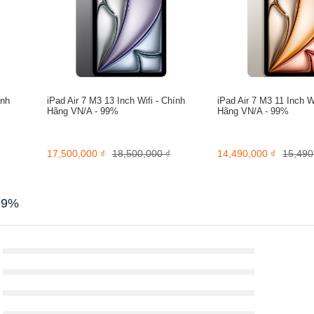
ple.
Với tính năng Apple Pencil hover cải tiến
, chiếc bút sẽ trở n
h 12mm, hệ thống sẽ tự phóng to tác vụ hướng đến trên cơ sở không 
ncil trên iPad sẽ tiện lợi trong việc ghi chép, thỏa sức sáng tạo vẽ 
ính
iPad Air 7 M3 13 Inch Wifi - Chính
iPad Air 7 M3 11 Inch W
Hãng VN/A - 99%
Hãng VN/A - 99%
17,500,000 ₫
18,500,000 ₫
14,490,000 ₫
15,490
 99%