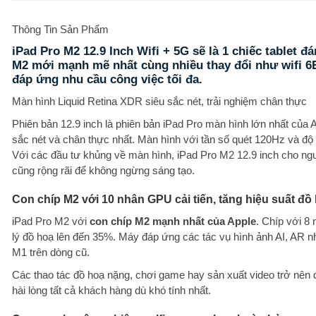
Thông Tin Sản Phẩm
iPad Pro M2 12.9 Inch Wifi + 5G sẽ là 1 chiếc tablet 
M2 mới mạnh mẽ nhất cùng nhiều thay đổi như wifi 6E,
đáp ứng nhu cầu công việc tối đa.
Màn hình Liquid Retina XDR siêu sắc nét, trải nghiệm chân thực
Phiên bản 12.9 inch là phiên bản iPad Pro màn hình lớn nhất của
sắc nét và chân thực nhất. Màn hình với tần số quét 120Hz và độ 
Với các đầu tư khủng về màn hình, iPad Pro M2 12.9 inch cho ngư
cũng rộng rãi để không ngừng sáng tạo.
Con chíp M2 với 10 nhân GPU cải tiến, tăng hiệu suất đồ
iPad Pro M2 với
con chíp M2 mạnh nhất của Apple
. Chíp với 8
lý đồ hoạ lên đến 35%. Máy đáp ứng các tác vụ hình ảnh AI, AR 
M1 trên dòng cũ.
Các thao tác đồ hoạ nặng, chơi game hay sản xuất video trở nên 
hài lòng tất cả khách hàng dù khó tính nhất.