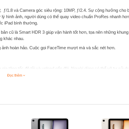
, ƒ/1.8 và Camera góc siêu rộng: 10MP, ƒ/2.4. Sự cộng hưởng cho 
lý hình ảnh, người dùng có thể quay video chuẩn ProRes nhanh hơn 
iếc iPad bình thường.
 bản cũ là Smart HDR 3 giúp vận hành tốt hơn, tọa nên những khung
ng khác nhau.
ng ảnh hoàn hảo. Cuộc gọi FaceTime mượt mà và sắc nét hơn.
 gia tăng tốc độ tải và upload gấp đôi. Người dùng có thể vô tư sử dụn
c.
Đọc thêm
g dụng khổng lồ
g mạnh mẽ nâng cao trải nghiệm cho người dùng. Tính đa nhiệm tr
 và cửa sổ, giúp chuyển đổi giữa các tác vụ một cách nhanh chóng và
rên App Store, giúp bạn tha hồ sử dụng và chuẩn hoá thiết bị theo nh