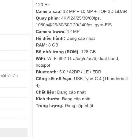
120 Hz
Camera sau:
12 MP + 10 MP + TOF 3D LiDAR
Quay phim:
4K@24/25/30/60fps,
1080p@25/30/60/120/240fps; gyro-EIS
Camera trước:
12 MP
Hệ điều hành:
Đang cập nhật
RAM:
8 GB
Bộ nhớ trong (ROM):
128 GB
WiFi
: Wi-Fi 802.11 a/b/g/n/ac/6, dual-band,
hotspot
Bluetooth:
5.0 / A2DP / LE / EDR
một số sản
Cổng kết nối/sạc:
USB Type-C 4 (Thunderbolt
4)
Chất liệu:
Đang cập nhật
Kích thước:
Đang cập nhật
Trọng lượng:
Đang cập nhật