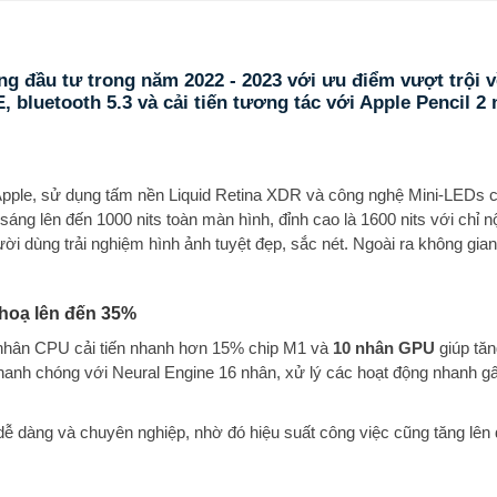
đáng đầu tư trong năm 2022 - 2023 với ưu điểm vượt trội 
 bluetooth 5.3 và cải tiến tương tác với Apple Pencil 2
 Apple, sử dụng tấm nền Liquid Retina XDR và công nghệ Mini-LEDs 
sáng lên đến 1000 nits toàn màn hình, đỉnh cao là 1600 nits với chỉ 
ời dùng trải nghiệm hình ảnh tuyệt đẹp, sắc nét. Ngoài ra không gia
 hoạ lên đến 35%
 nhân CPU cải tiến nhanh hơn 15% chip M1 và
10 nhân GPU
giúp tăn
nhanh chóng với Neural Engine 16 nhân, xử lý các hoạt động nhanh g
dễ dàng và chuyên nghiệp, nhờ đó hiệu suất công việc cũng tăng lên