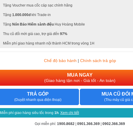
Tặng Voucher mua cốc cáp sạc chính hãng
Tặng
1.000.000đ
khi Trade-in
Tặng
Nón Bảo Hiểm sành điệu
Huy Hoàng Mobile
Thu cũ đổi mới giá cao, trợ giá đến
97%
Miễn phí giao hàng nhanh nội thành HCM trong vòng 1H
Chế độ bảo hành
|
Chính sách trả góp
MUA NGAY
(Giao hàng tận nơi - Giá tốt - An toàn)
TRẢ GÓP
MUA CŨ ĐỔI 
(Duyệt nhanh qua điện thoại)
(Thu máy cũ giá c
Miễn phí giao hàng siêu tốc trong
1h
.
Xem chi tiết
Gọi miễn phí:
1900.8682
|
0901.366.369
|
0902.366.369