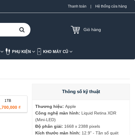
Thanh toán
|
Hệ thống cửa hàng
Giỏ hàng
K
PHỤ KIỆN
KHO MÁY CŨ
Thông số kỹ thuật
1TB
Thương hiệu:
Apple
,700,000 ₫
Công nghệ màn hình:
Liquid Retina XDR
(Mini-LED)
Độ phân giải:
1668 x 2388 pixels
Kích thước màn hình:
12.9" - Tần số quét