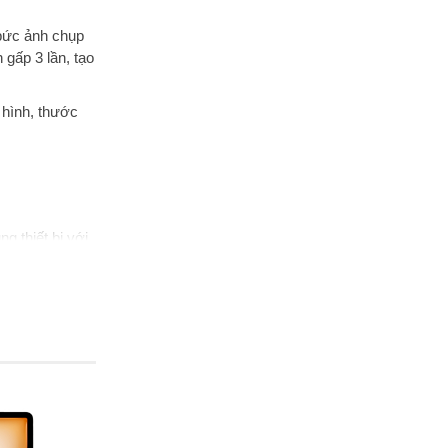
bức ảnh chụp
gấp 3 lần, tạo
 hình, thước
g thiết bị với
ong iPadOS 16
 dễ dàng.
u cầu sử dụng