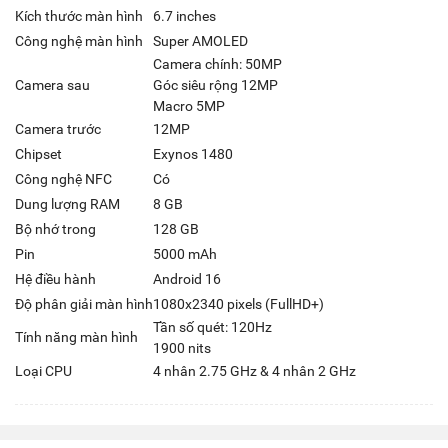
Kích thước màn hình
6.7 inches
Công nghệ màn hình
Super AMOLED
Camera chính: 50MP
Camera sau
Góc siêu rộng 12MP
Macro 5MP
Camera trước
12MP
Chipset
Exynos 1480
Công nghệ NFC
Có
Dung lượng RAM
8 GB
Bộ nhớ trong
128 GB
Pin
5000 mAh
Hệ điều hành
Android 16
Độ phân giải màn hình
1080x2340 pixels (FullHD+)
Tần số quét: 120Hz
Tính năng màn hình
1900 nits
Loại CPU
4 nhân 2.75 GHz & 4 nhân 2 GHz