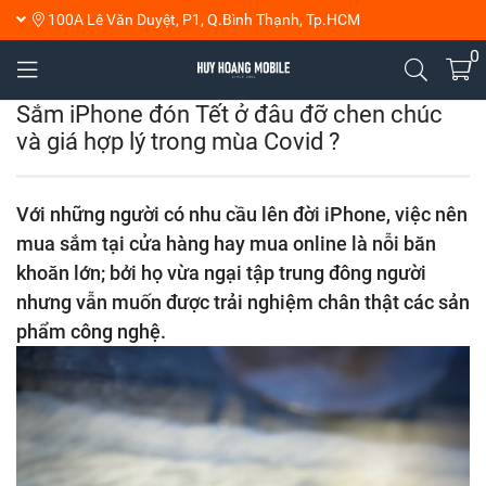
100A Lê Văn Duyệt, P1, Q.Bình Thạnh, Tp.HCM
0
Sắm iPhone đón Tết ở đâu đỡ chen chúc
và giá hợp lý trong mùa Covid ?
Với những người có nhu cầu lên đời iPhone, việc nên
mua sắm tại cửa hàng hay mua online là nỗi băn
khoăn lớn; bởi họ vừa ngại tập trung đông người
nhưng vẫn muốn được trải nghiệm chân thật các sản
phẩm công nghệ.