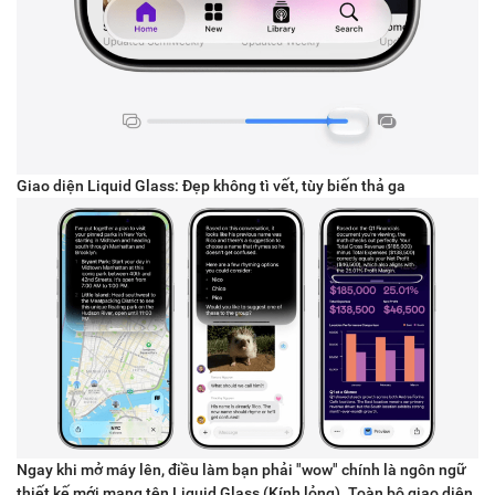
Giao diện Liquid Glass: Đẹp không tì vết, tùy biến thả ga
Ngay khi mở máy lên, điều làm bạn phải "wow" chính là ngôn ngữ
thiết kế mới mang tên Liquid Glass (Kính lỏng). Toàn bộ giao diện