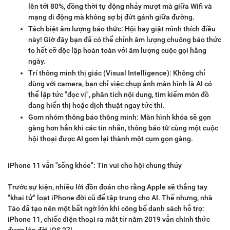
lên tới 80%, đồng thời tự động nhảy mượt mà giữa Wifi và
mạng di động mà không sợ bị đứt gánh giữa đường.
Tách biệt âm lượng báo thức: Hội hay giật mình thích điều
này! Giờ đây bạn đã có thể chỉnh âm lượng chuông báo thức
to hết cỡ độc lập hoàn toàn với âm lượng cuộc gọi hằng
ngày.
Trí thông minh thị giác (Visual Intelligence): Không chỉ
dùng với camera, bạn chỉ việc chụp ảnh màn hình là AI có
thể lập tức "đọc vị", phân tích nội dung, tìm kiếm món đồ
đang hiển thị hoặc dịch thuật ngay tức thì.
Gom nhóm thông báo thông minh: Màn hình khóa sẽ gọn
gàng hơn hẳn khi các tin nhắn, thông báo từ cùng một cuộc
hội thoại được AI gom lại thành một cụm gọn gàng.
iPhone 11 vẫn "sống khỏe": Tin vui cho hội chung thủy
Trước sự kiện, nhiều lời đồn đoán cho rằng Apple sẽ thẳng tay
"khai tử" loạt iPhone đời cũ để tập trung cho AI. Thế nhưng, nhà
Táo đã tạo nên một bất ngờ lớn khi công bố danh sách hỗ trợ:
iPhone 11, chiếc điện thoại ra mắt từ năm 2019 vẫn chính thức