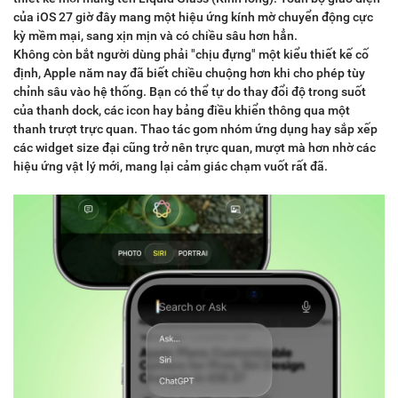
của iOS 27 giờ đây mang một hiệu ứng kính mờ chuyển động cực
kỳ mềm mại, sang xịn mịn và có chiều sâu hơn hẳn.
Không còn bắt người dùng phải "chịu đựng" một kiểu thiết kế cố
định, Apple năm nay đã biết chiều chuộng hơn khi cho phép tùy
chỉnh sâu vào hệ thống. Bạn có thể tự do thay đổi độ trong suốt
của thanh dock, các icon hay bảng điều khiển thông qua một
thanh trượt trực quan. Thao tác gom nhóm ứng dụng hay sắp xếp
các widget size đại cũng trở nên trực quan, mượt mà hơn nhờ các
hiệu ứng vật lý mới, mang lại cảm giác chạm vuốt rất đã.