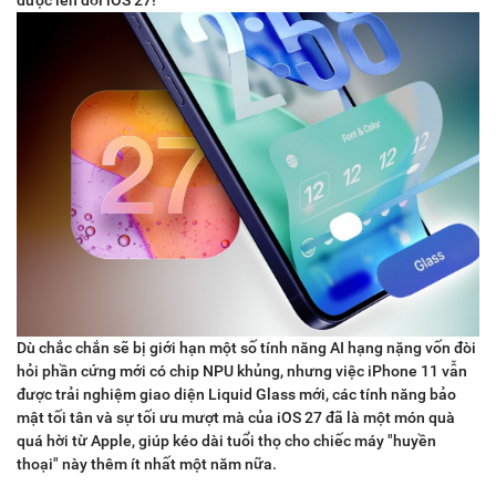
được lên đời iOS 27!
Dù chắc chắn sẽ bị giới hạn một số tính năng AI hạng nặng vốn đòi
hỏi phần cứng mới có chip NPU khủng, nhưng việc iPhone 11 vẫn
được trải nghiệm giao diện Liquid Glass mới, các tính năng bảo
mật tối tân và sự tối ưu mượt mà của iOS 27 đã là một món quà
quá hời từ Apple, giúp kéo dài tuổi thọ cho chiếc máy "huyền
thoại" này thêm ít nhất một năm nữa.