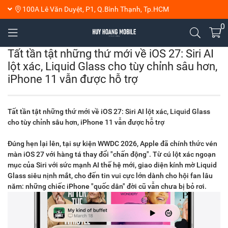
100A Lê Văn Duyệt, P1, Q.Bình Thạnh, Tp.HCM
0
Tất tần tật những thứ mới về iOS 27: Siri AI
lột xác, Liquid Glass cho tùy chỉnh sâu hơn,
iPhone 11 vẫn được hỗ trợ
Tất tần tật những thứ mới về iOS 27: Siri AI lột xác, Liquid Glass
cho tùy chỉnh sâu hơn, iPhone 11 vẫn được hỗ trợ
Đúng hẹn lại lên, tại sự kiện WWDC 2026, Apple đã chính thức vén
màn iOS 27 với hàng tá thay đổi "chấn động". Từ cú lột xác ngoạn
mục của Siri với sức mạnh AI thế hệ mới, giao diện kính mờ Liquid
Glass siêu nịnh mắt, cho đến tin vui cực lớn dành cho hội fan lâu
năm: những chiếc iPhone "quốc dân" đời cũ vẫn chưa bị bỏ rơi.