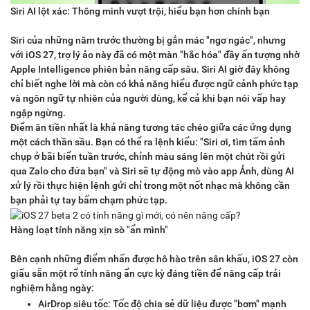
Siri AI lột xác: Thông minh vượt trội, hiểu bạn hơn chính bạn
Siri của những năm trước thường bị gắn mác "ngơ ngác", nhưng
với iOS 27, trợ lý ảo này đã có một màn "hắc hóa" đầy ấn tượng nhờ
Apple Intelligence phiên bản nâng cấp sâu. Siri AI giờ đây không
chỉ biết nghe lời mà còn có khả năng hiểu được ngữ cảnh phức tạp
và ngôn ngữ tự nhiên của người dùng, kể cả khi bạn nói vấp hay
ngập ngừng.
Điểm ăn tiền nhất là khả năng tương tác chéo giữa các ứng dụng
một cách thần sầu. Bạn có thể ra lệnh kiểu: "Siri ơi, tìm tấm ảnh
chụp ở bãi biển tuần trước, chỉnh màu sáng lên một chút rồi gửi
qua Zalo cho đứa bạn" và Siri sẽ tự động mò vào app Ảnh, dùng AI
xử lý rồi thực hiện lệnh gửi chỉ trong một nốt nhạc mà không cần
bạn phải tự tay bấm chạm phức tạp.
Hàng loạt tính năng xịn sò "ẩn mình"
Bên cạnh những điểm nhấn được hô hào trên sân khấu, iOS 27 còn
giấu sẵn một rổ tính năng ẩn cực kỳ đáng tiền để nâng cấp trải
nghiệm hằng ngày:
AirDrop siêu tốc: Tốc độ chia sẻ dữ liệu được "bơm" mạnh