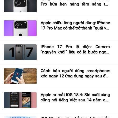
Pro hứa hẹn nâng tầm sáng tạo
video?
Apple chiều lòng người dùng: iPhone
17 Pro Max có thể trở thành “quái vật
pin” chưa từng có?
iPhone 17 Pro lộ diện: Camera
“nguyên khối” liệu có là bước ngoặt
thiết kế?
Cảnh báo người dùng smartphone:
xóa ngay 12 ứng dụng ngay sau đây
trước khi bị theo dõi
Apple ra mắt iOS 18.4: Siri cuối cùng
cũng nói tiếng Việt sau 14 năm chờ
đợi!