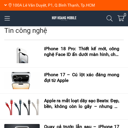
100A Lê Văn Duyệt, P1, Q.Bình Thạnh, Tp.HCM
0
Tin công nghệ
iPhone 18 Pro: Thiết kế mới, công
nghệ Face ID ẩn dưới màn hình, chip
2nm và camera thay đổi khẩu độ
iPhone 17 – Cú lột xác đáng mong
đợi từ Apple
Apple ra mắt loạt dây sạc Beats: Đẹp,
bền, không còn lo gãy – nhưng có
đáng mua?
Quay cả trước lẫn sau – iPhone 17