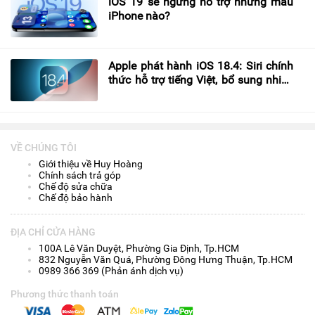
iOS 19 sẽ ngừng hỗ trợ những mẫu
iPhone nào?
Apple phát hành iOS 18.4: Siri chính
thức hỗ trợ tiếng Việt, bổ sung nhiều
tính năng mới
VỀ CHÚNG TÔI
Giới thiệu về Huy Hoàng
Chính sách trả góp
Chế độ sửa chữa
Chế độ bảo hành
ĐỊA CHỈ CỬA HÀNG
100A Lê Văn Duyệt, Phường Gia Định, Tp.HCM
832 Nguyễn Văn Quá, Phường Đông Hưng Thuận, Tp.HCM
0989 366 369 (Phản ánh dịch vụ)
Phương thức thanh toán