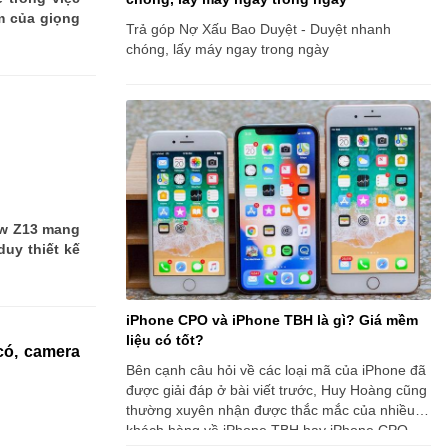
m của giọng
Trả góp Nợ Xấu Bao Duyệt - Duyệt nhanh
chóng, lấy máy ngay trong ngày
ow Z13 mang
duy thiết kế
iPhone CPO và iPhone TBH là gì? Giá mềm
liệu có tốt?
có, camera
Bên cạnh câu hỏi về các loại mã của iPhone đã
được giải đáp ở bài viết trước, Huy Hoàng cũng
thường xuyên nhận được thắc mắc của nhiều
khách hàng về iPhone TBH hay iPhone CPO.