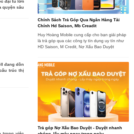
 đại tu lớn
a quyện sâu
Chính Sách Trả Góp Qua Ngân Hàng Tài
Chính Hd Saison, Mb Creadit
Huy Hoàng Mobile cung cấp cho bạn giải pháp
là trả góp qua các công ty tín dụng uy tín như
HD Saison, M Credit, Nợ Xấu Bao Duyệt
ll đang dồn
ấu trúc thị
Trả góp Nợ Xấu Bao Duyệt - Duyệt nhanh
 trong việc
chóng, lấy máy ngay trong ngày