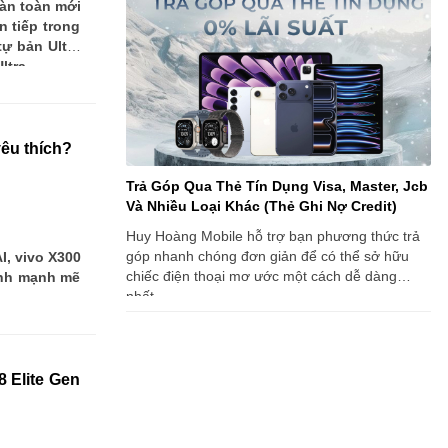
àn toàn mới
n tiếp trong
ự bản Ultra
ltra.
yêu thích?
Trả Góp Qua Thẻ Tín Dụng Visa, Master, Jcb
Và Nhiều Loại Khác (Thẻ Ghi Nợ Credit)
Huy Hoàng Mobile hỗ trợ bạn phương thức trả
góp nhanh chóng đơn giản để có thể sở hữu
I, vivo X300
chiếc điện thoại mơ ước một cách dễ dàng
ình mạnh mẽ
nhất.
8 Elite Gen