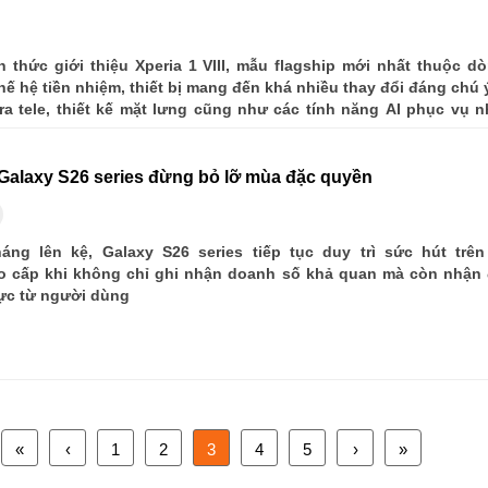
 thức giới thiệu Xperia 1 VIII, mẫu flagship mới nhất thuộc dò
thế hệ tiền nhiệm, thiết bị mang đến khá nhiều thay đổi đáng chú ý
a tele, thiết kế mặt lưng cũng như các tính năng AI phục vụ n
Galaxy S26 series đừng bỏ lỡ mùa đặc quyền
áng lên kệ, Galaxy S26 series tiếp tục duy trì sức hút trên
o cấp khi không chỉ ghi nhận doanh số khả quan mà còn nhận
cực từ người dùng
«
‹
1
2
3
4
5
›
»