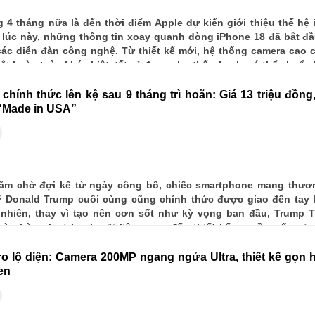
 4 tháng nữa là đến thời điểm Apple dự kiến giới thiệu thế hệ 
lúc này, những thông tin xoay quanh dòng iPhone 18 đã bắt đ
ác diễn đàn công nghệ. Từ thiết kế mới, hệ thống camera cao 
ắt hoàn toàn khác biệt, tất cả đang cho thấy Apple có thể chuẩn 
g cuộc nâng cấp lớn nhất trong nhiều năm trở lại đây.
hính thức lên kệ sau 9 tháng trì hoãn: Giá 13 triệu đồng
a “Made in USA”
ăm chờ đợi kể từ ngày công bố, chiếc smartphone mang thươ
 Donald Trump cuối cùng cũng chính thức được giao đến tay
 nhiên, thay vì tạo nên cơn sốt như kỳ vọng ban đầu, Trump T
o hàng loạt tranh cãi liên quan đến thiết kế, nguồn gốc sản
t bị cho là “khó chấp nhận” đối với một sản phẩm mang đậm 
ro lộ diện: Camera 200MP ngang ngửa Ultra, thiết kế gọn
en