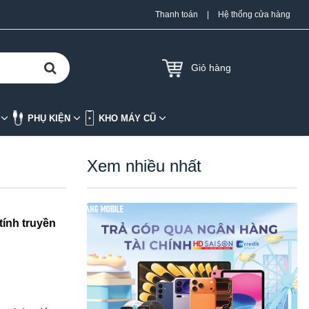
Thanh toán
|
Hệ thống cửa hàng
Giỏ hàng
K
PHỤ KIỆN
KHO MÁY CŨ
Xem nhiều nhất
tính truyền