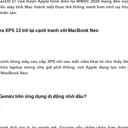
acOS 27 vừa được Apple trình diễn tại WWDC 2026 mang đến cuộc
biến máy tính Mac thành một thực thể thông minh hơn nhờ sự hò
 nhân tạo.
a XPS 13 trở lại cạnh tranh với MacBook Neo
 sinh dòng máy cao cấp XPS chỉ sau một năm khai tử cho thấy De
húc laptop mỏng nhẹ giá phổ thông, nơi Apple đang tạo nên c
i MacBook Neo.
 Gemini trên ứng dụng di động nhờ đâu?
sinh thái trợ lý ảo mạnh mẽ, Google vẫn chậm chân hơn Apple