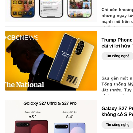
Chỉ còn khoảng
nhưng ngay từ 
mạnh mẽ trên c
chiến lược ra m
một trong nhữn
Trump Phone c
cãi vì lời hứ
Tin công nghệ
Sau gần một n
Tổng thống Mỹ
đặt trước. Tuy
chóng vướng và
những chi tiế
nước.
Galaxy S27 P
không có S P
Tin công nghệ