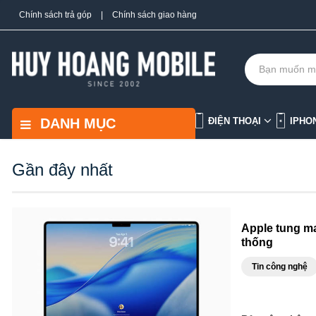
Chính sách trả góp
|
Chính sách giao hàng
DANH MỤC
ĐIỆN THOẠI
IPHO
Gần đây nhất
Apple tung ma
thống
Tin công nghệ