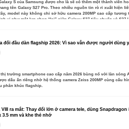
Galaxy S của Samsung được cho là sẽ có thêm một thành viên ho
ang tên Galaxy S27 Pro. Theo nhiều nguồn tin rò rỉ xuất hiện liê
đây, model này không chỉ sở hữu camera 200MP cao cấp tương t
h vị như một lựa chọn “lai” giữa Galaxy S27 tiêu chuẩn và S27 U
ra đối đầu dàn flagship 2026: Vì sao vẫn được người dùng 
 thị trường smartphone cao cấp năm 2026 bùng nổ với làn sóng A
được dấu ấn riêng nhờ hệ thống camera Zeiss 200MP cùng cấu h
 phân khúc flagship.
 VIII ra mắt: Thay đổi lớn ở camera tele, dùng Snapdragon 
ck 3.5 mm và khe thẻ nhớ