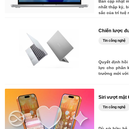
Bản cập nhật m
nhất thập kỷ, 
sắc của trí tuệ
Chiến lược đư
Tin công nghệ
Quyết định hồi
lực cho phân k
trường mới vớ
Siri vượt mặt
Tin công nghệ
Dù sở hữu hệ 