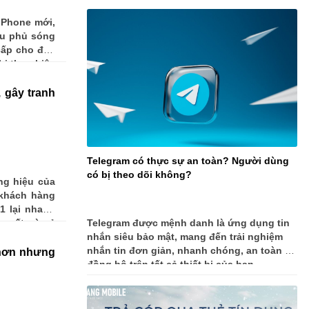
iPhone mới,
ầu phủ sóng
cấp cho đến
bị thực hiện
, gây tranh
Telegram có thực sự an toàn? Người dùng
có bị theo dõi không?
ng hiệu của
 khách hàng
1 lại nhanh
 xuất và cả
Telegram được mệnh danh là ứng dụng tin
màu sắc yêu
nhắn siêu bảo mật, mang đến trải nghiệm
nhắn tin đơn giản, nhanh chóng, an toàn và
 hơn nhưng
đồng bộ trên tất cả thiết bị của bạn.