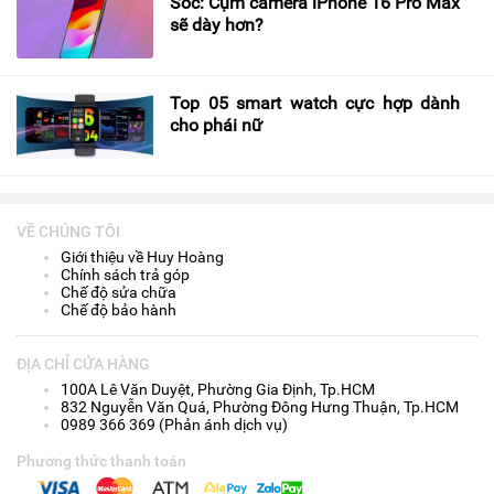
Sốc: Cụm camera iPhone 16 Pro Max
sẽ dày hơn?
Top 05 smart watch cực hợp dành
cho phái nữ
VỀ CHÚNG TÔI
Giới thiệu về Huy Hoàng
Chính sách trả góp
Chế độ sửa chữa
Chế độ bảo hành
ĐỊA CHỈ CỬA HÀNG
100A Lê Văn Duyệt, Phường Gia Định, Tp.HCM
832 Nguyễn Văn Quá, Phường Đông Hưng Thuận, Tp.HCM
0989 366 369 (Phản ánh dịch vụ)
Phương thức thanh toán