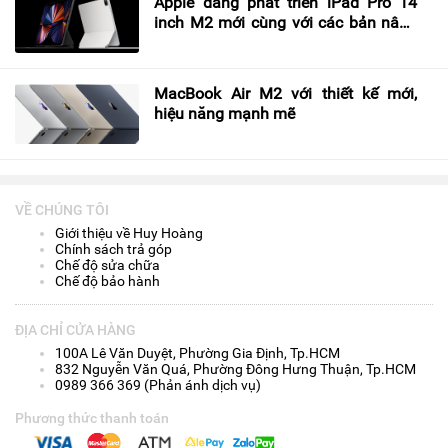
Apple đang phát triển iPad Pro 14
inch M2 mới cùng với các bản nâng
cấp 11 và 12.9 inch
MacBook Air M2 với thiết kế mới,
hiệu năng mạnh mẽ
VỀ CHÚNG TÔI
Giới thiệu về Huy Hoàng
Chính sách trả góp
Chế độ sửa chữa
Chế độ bảo hành
ĐỊA CHỈ CỬA HÀNG
100A Lê Văn Duyệt, Phường Gia Định, Tp.HCM
832 Nguyễn Văn Quá, Phường Đông Hưng Thuận, Tp.HCM
0989 366 369 (Phản ánh dịch vụ)
Phương thức thanh toán