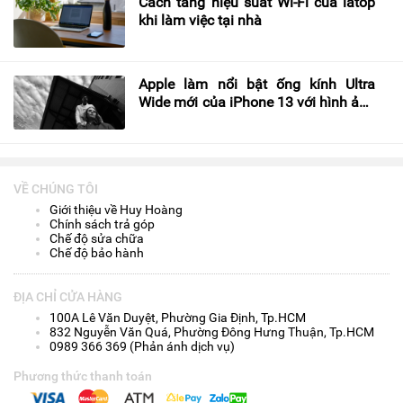
Cách tăng hiệu suất Wi-Fi của latop
khi làm việc tại nhà
Apple làm nổi bật ống kính Ultra
Wide mới của iPhone 13 với hình ảnh
#ShotOniPhone tuyệt đẹp
VỀ CHÚNG TÔI
Giới thiệu về Huy Hoàng
Chính sách trả góp
Chế độ sửa chữa
Chế độ bảo hành
ĐỊA CHỈ CỬA HÀNG
100A Lê Văn Duyệt, Phường Gia Định, Tp.HCM
832 Nguyễn Văn Quá, Phường Đông Hưng Thuận, Tp.HCM
0989 366 369 (Phản ánh dịch vụ)
Phương thức thanh toán