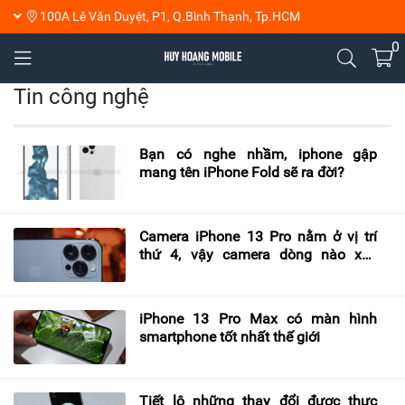
100A Lê Văn Duyệt, P1, Q.Bình Thạnh, Tp.HCM
0
Tin công nghệ
Bạn có nghe nhầm, iphone gập
mang tên iPhone Fold sẽ ra đời?
Camera iPhone 13 Pro nằm ở vị trí
thứ 4, vậy camera dòng nào xếp
No1 trên bảng xếp hạng DxOMark?
iPhone 13 Pro Max có màn hình
smartphone tốt nhất thế giới
Tiết lộ những thay đổi được thực