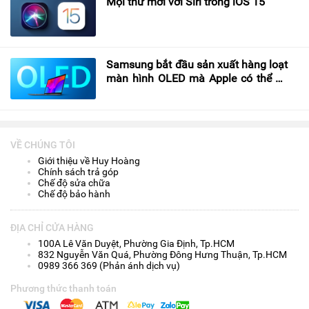
Mọi thứ mới với Siri trong iOS 15
Samsung bắt đầu sản xuất hàng loạt
màn hình OLED mà Apple có thể sử
dụng cho MacBook Pro 2022
VỀ CHÚNG TÔI
Giới thiệu về Huy Hoàng
Chính sách trả góp
Chế độ sửa chữa
Chế độ bảo hành
ĐỊA CHỈ CỬA HÀNG
100A Lê Văn Duyệt, Phường Gia Định, Tp.HCM
832 Nguyễn Văn Quá, Phường Đông Hưng Thuận, Tp.HCM
0989 366 369 (Phản ánh dịch vụ)
Phương thức thanh toán