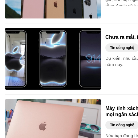
rằng Apple sẽ l
cho các mẫu cao
Chưa ra mắt,
Tin công nghệ
Dự kiến, nhu cầ
năm nay.
Máy tính xác
mọi ngân sác
Tin công nghệ
Nếu bạn đang tì