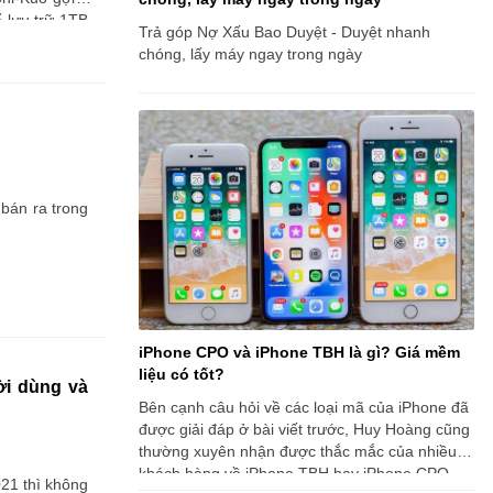
 lưu trữ 1TB
Trả góp Nợ Xấu Bao Duyệt - Duyệt nhanh
chóng, lấy máy ngay trong ngày
bán ra trong
iPhone CPO và iPhone TBH là gì? Giá mềm
liệu có tốt?
ời dùng và
Bên cạnh câu hỏi về các loại mã của iPhone đã
được giải đáp ở bài viết trước, Huy Hoàng cũng
thường xuyên nhận được thắc mắc của nhiều
khách hàng về iPhone TBH hay iPhone CPO.
21 thì không