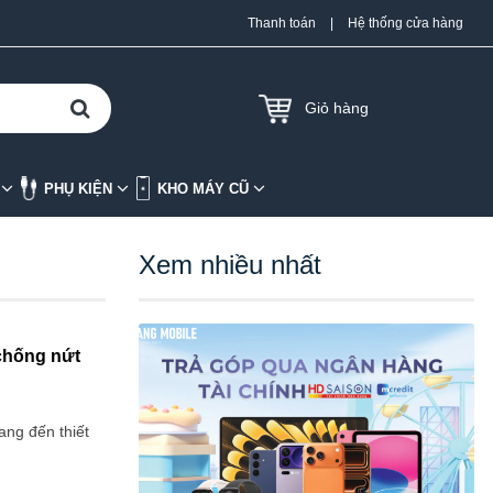
Thanh toán
|
Hệ thống cửa hàng
Giỏ hàng
K
PHỤ KIỆN
KHO MÁY CŨ
Xem nhiều nhất
 chống nứt
ang đến thiết