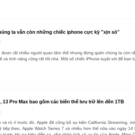
úng ta vẫn còn những chiếc iphone cực kỳ "xịn sò"
ể được rất nhiều người quan tâm thế nhưng đừng quên chúng ta còn rấ
kế và tính năng cũng rất tốt nha. Một số chiếc iPhone tuyệt vời để bạn 
, 13 Pro Max bao gồm các biến thể lưu trữ lên đến 1TB
và rò rỉ trước đó, Apple đã công bố sự kiện California Streaming, n
ệ tiếp theo, Apple Watch Series 7 và nhiều hơn thế nữa vào ngày 14 
y trước khi sự kiện diễn ra, nhà phân tích có uy tín của Apple, Ming 