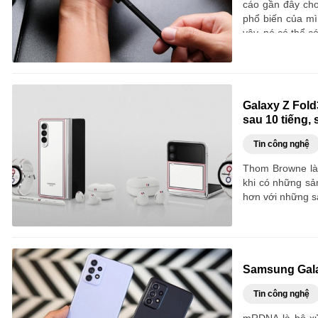
cáo gần đây cho
phổ biến của mì
vậy, nó có thể c
Galaxy Z Fold
sau 10 tiếng,
Tin công nghệ
Thom Browne là 
khi có những sả
hơn với những s
Samsung Gala
Tin công nghệ