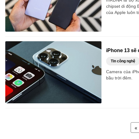
mRDNA là bộ xử
chipset di động
của Apple luôn 
iPhone 13 sẽ 
Tin công nghệ
Camera của iPho
bầu trời đêm.
«