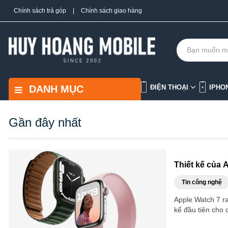
Chính sách trả góp
|
Chính sách giao hàng
DANH MỤC
ĐIỆN THOẠI
IPHO
Gần đây nhất
Thiết kế của 
Tin công nghệ
Apple Watch 7 ra
kế đầu tiên cho