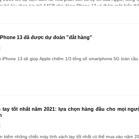
oại bỏ tùy chọn lưu trữ 64GB cho dòng iPhone 13 và thêm một biến thể
 cấp hơn.
 iPhone 13 đã được dự đoán "đắt hàng"
u iPhone 13 sẽ giúp Apple chiếm 1/3 tổng số smartphone 5G toàn cầu 
h tay tốt nhất năm 2021: lựa chọn hàng đầu cho mọi ngư
h
m kiếm những chiếc máy tính xách tay tốt nhất có thể mua vào năm 20