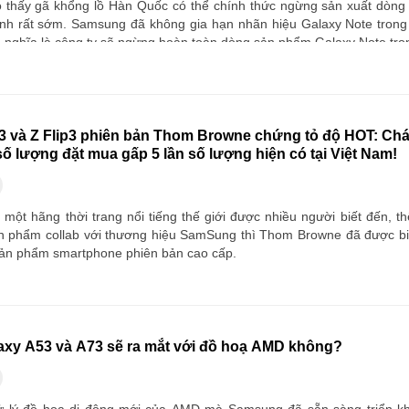
 thấy gã khổng lồ Hàn Quốc có thể chính thức ngừng sản xuất dòng
nh rất sớm. Samsung đã không gia hạn nhãn hiệu Galaxy Note trong
ó nghĩa là công ty sẽ ngừng hoàn toàn dòng sản phẩm Galaxy Note tron
3 và Z Flip3 phiên bản Thom Browne chứng tỏ độ HOT: Chá
 số lượng đặt mua gấp 5 lần số lượng hiện có tại Việt Nam!
một hãng thời trang nổi tiếng thế giới được nhiều người biết đến, t
n phẩm collab với thương hiệu SamSung thì Thom Browne đã được bi
ản phẩm smartphone phiên bản cao cấp.
xy A53 và A73 sẽ ra mắt với đồ hoạ AMD không?