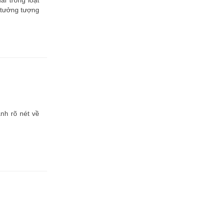
i trong loạt
 tưởng tượng
nh rõ nét về