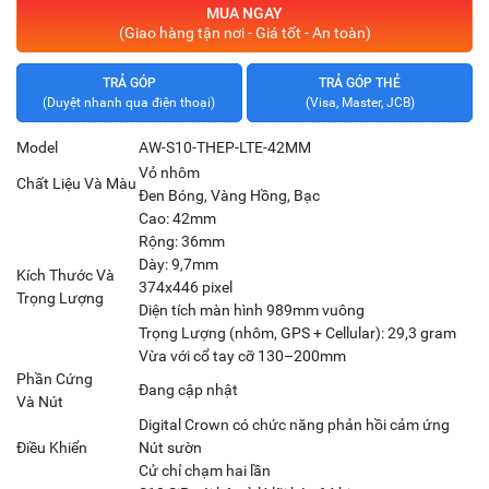
MUA NGAY
(Giao hàng tận nơi - Giá tốt - An toàn)
TRẢ GÓP
TRẢ GÓP THẺ
(Duyệt nhanh qua điện thoại)
(Visa, Master, JCB)
Model
AW-S10-THEP-LTE-42MM
Vỏ nhôm
Chất Liệu Và Màu
Đen Bóng, Vàng Hồng, Bạc
Cao: 42mm
Rộng: 36mm
Dày: 9,7mm
Kích Thước Và
374x446 pixel
Trọng Lượng
Diện tích màn hình 989mm vuông
Trọng Lượng (nhôm, GPS + Cellular): 29,3 gram
Vừa với cổ tay cỡ 130–200mm
Phần Cứng
Đang cập nhật
Và Nút
Digital Crown có chức năng phản hồi cảm ứng
Điều Khiển
Nút sườn
Cử chỉ chạm hai lần