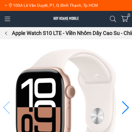
100A Lê Văn Duyệt, P1, Q.Bình Thạnh, Tp.HCM
0
Apple Watch S10 LTE - Viền Nhôm Dây Cao Su - Ch