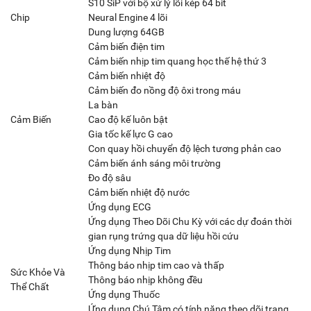
S10 SiP với bộ xử lý lõi kép 64 bit
Chip
Neural Engine 4 lõi
Dung lượng 64GB
Cảm biến điện tim
Cảm biến nhịp tim quang học thế hệ thứ 3
Cảm biến nhiệt độ
Cảm biến đo nồng độ ôxi trong máu
La bàn
Cảm Biến
Cao độ kế luôn bật
Gia tốc kế lực G cao
Con quay hồi chuyển độ lệch tương phản cao
Cảm biến ánh sáng môi trường
Đo độ sâu
Cảm biến nhiệt độ nước
Ứng dụng ECG
Ứng dụng Theo Dõi Chu Kỳ với các dự đoán thời
gian rụng trứng qua dữ liệu hồi cứu
Ứng dụng Nhịp Tim
Thông báo nhịp tim cao và thấp
Sức Khỏe Và
Thông báo nhịp không đều
Thể Chất
Ứng dụng Thuốc
Ứng dụng Chú Tâm có tính năng theo dõi trạng