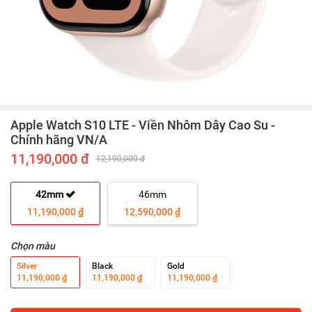
Apple Watch S10 LTE - Viền Nhôm Dây Cao Su -
Chính hãng VN/A
11,190,000 đ
12,190,000 đ
42mm
46mm
11,190,000 ₫
12,590,000 ₫
Chọn màu
Silver
Black
Gold
11,190,000 ₫
11,190,000 ₫
11,190,000 ₫