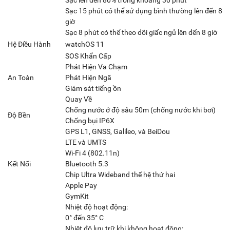
Sạc lên đến 80% trong khoảng 30 phút
Sạc 15 phút có thể sử dụng bình thường lên đến 8
giờ
Sạc 8 phút có thể theo dõi giấc ngủ lên đến 8 giờ
Hệ Điều Hành
watchOS 11
SOS Khẩn Cấp
Phát Hiện Va Chạm
An Toàn
Phát Hiện Ngã
Giám sát tiếng ồn
Quay Về
Chống nước ở độ sâu 50m (chống nước khi bơi)
Độ Bền
Chống bụi IP6X
GPS L1, GNSS, Galileo, và BeiDou
LTE và UMTS
Wi-Fi 4 (802.11n)
Kết Nối
Bluetooth 5.3
Chip Ultra Wideband thế hệ thứ hai
Apple Pay
GymKit
Nhiệt độ hoạt động:
0° đến 35° C
Nhiệt độ lưu trữ khi không hoạt động: