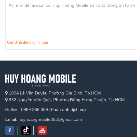
Một trong những điểm nổi bật cần phải nhắc đến khi nói đến nhữ
xem là một bước tiến công nghệ rất lớn trong các sản phẩm đồng
Với việc được trang bị Esim sẽ giúp cho chiếc đồng hồ này có khả 
những khu vực không có Wifi. Ngoài việc kết nối 4G thì Esim này còn
Quy định đăng bình luận
100A Lê Văn Duyệt, Phường Gia Định, Tp.HCM
832 Nguyễn Văn Quá, Phường Đông Hưng Thuận, Tp.HCM
Hotline: 0989 366 369 (Phản ánh dịch vụ)
Email: huyhoangmobile353@gmail.com