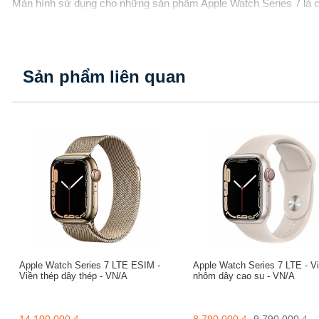
Màn hình sử dụng cho những sản phẩm Apple Watch Series 7 là c
quyền như mặt đồng hồ Continuum, Modular Max,… Những thiết kế
Khung viền bằng thép cao cấp với nhiều màu sắc
Sản phẩm liên quan
Tùy chọn nhiều màu sắc với sản phẩm Apple Watch Series 7
Phần khung của sản phẩm được gia công hoàn toàn bằng thép ca
giúp cho sản phẩm trở nên chắc chắn và cứng cáp hơn. Với phần 
Đồng thời cũng đảm bảo khả năng chống xước hiệu quả cho sản
Ngoài vẻ bên ngoài chắc chắn thì phần khung này cũng gây được 
này bao gồm vàng, đen, bạc,… Điều này sẽ giúp cho sản phẩm ph
Dây đeo mềm dẻo, linh hoạt
Dây đeo bằng cao su tự nhiên của sản phẩm Apple Watch Series 
Apple Watch Series 7 LTE ESIM -
Apple Watch Series 7 LTE - V
Viền thép dây thép - VN/A
nhôm dây cao su - VN/A
Sản phẩm được trang bị dây đeo cao su mềm mại, độ linh hoạt cao
quá trình sản phẩm. Phần dây đeo được làm từ cao su nên đảm b
người dùng. Điều này giúp bạn luôn cảm thấy luôn thoải mái dù đ