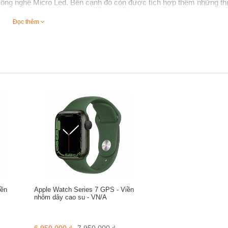
ông nghệ Micro Led. Bên cạnh đó còn được tích hợp thêm những thi
 này sẽ giúp cho quá trình sử dụng của khách hàng đa dạng hơn.
Đọc thêm
o cấp đã mang đến vẻ bề ngoài sang trọng cho sản phẩm. Do được l
khung thép này sẽ giúp cho quá trình vệ sinh sản phẩm đơn giản và
 phẩm.
ấn tượng bởi nhiều màu sắc khác nhau. Những màu sắc được ra mắt 
ù hợp với nhiều đối tượng khách hàng khác nhau.
7
iền
Apple Watch Series 7 GPS - Viền
nhôm dây cao su - VN/A
 mang đến cảm giác ôm sát vào cổ tay. Tuy nhiên lại không gây khó
ảo sự an toàn cho sức khỏe của con người, không gây kích ứng hay
eo và sử dụng sản phẩm suốt một ngày dài.