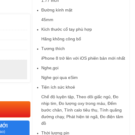
1.77 inch
Đường kính mặt
45mm
Kích thước cổ tay phù hợp
Hãng không công bố
Tương thích
iPhone 8 trở lên với iOS phiên bản mới nhất
Nghe,gọi
Nghe gọi qua eSim
Tiện ích sức khoẻ
Chế độ luyện tập, Theo dõi giấc ngủ, Đo
nhịp tim, Đo lượng oxy trong máu, Đếm
bước chân, Tính calo tiêu thụ, Tính quãng
đường chạy, Phát hiện té ngã, Đo điện tâm
đồ
MỚI
ao)
Thời lượng pin