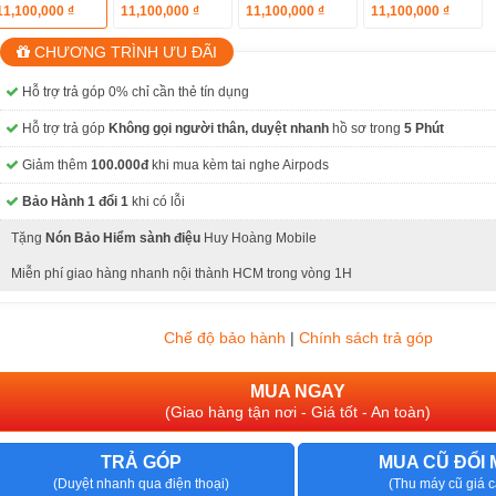
11,100,000 ₫
11,100,000 ₫
11,100,000 ₫
11,100,000 ₫
CHƯƠNG TRÌNH ƯU ĐÃI
Hỗ trợ trả góp 0% chỉ cần thẻ tín dụng
Hỗ trợ trả góp
Không gọi người thân, duyệt nhanh
hồ sơ trong
5 Phút
Giảm thêm
100.000đ
khi mua kèm tai nghe Airpods
Bảo Hành 1 đổi 1
khi có lỗi
Tặng
Nón Bảo Hiểm sành điệu
Huy Hoàng Mobile
Miễn phí giao hàng nhanh nội thành HCM trong vòng 1H
Chế độ bảo hành
|
Chính sách trả góp
MUA NGAY
(Giao hàng tận nơi - Giá tốt - An toàn)
TRẢ GÓP
MUA CŨ ĐỔI 
(Duyệt nhanh qua điện thoại)
(Thu máy cũ giá c