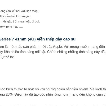
ng cần kết nối với điện thoại
hể nắm bắt tốt thời gian.
m khi gặp trời mưa hoặc đi bơi.
 oxy trong máu,….
eries 7 41mm (4G) viền thép dây cao su
em là một mấu sản phẩm mới của Apple. Với mong muốn mang đến 
này khá nhiều tính năng nổi bật. Chính những những tính năng này đã
ụ thể là:
 có kích thước to hơn so với những phiên bản tiền nhiệm. Về kích t
ng 20%. Điều này đã tạo góc nhìn rộng hơn, mang đến không gian tr