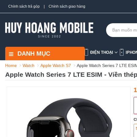
Chính sách trả góp
|
Chính sách giao hàng
DANH MỤC
ĐIỆN THOẠI
IPHO
Home
Watch
Apple Watch S7
Apple Watch Series 7 LTE ESIM
Apple Watch Series 7 LTE ESIM - Viền thé
1
C