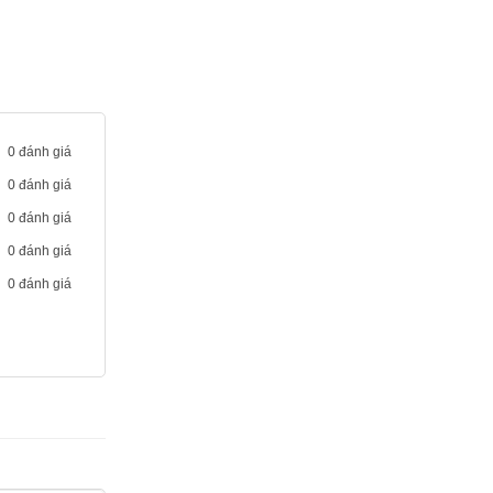
g bộ, liền
tính của mình
0 đánh giá
0 đánh giá
đo nhịp tim, đo
0 đánh giá
óc sức khỏe
bạn có thể kiểm
0 đánh giá
0 đánh giá