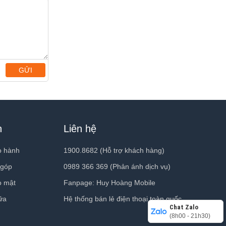
Đây cũng được
 ngay cả ở
GỬI
h
Liên hệ
o hành
1900.8682 (Hỗ trợ khách hàng)
 góp
0989 366 369 (Phản ánh dịch vụ)
o mật
Fanpage: Huy Hoàng Mobile
ữa
Hệ thống bán lẻ điện thoại toàn quốc
Chat Zalo
(8h00 - 21h30)