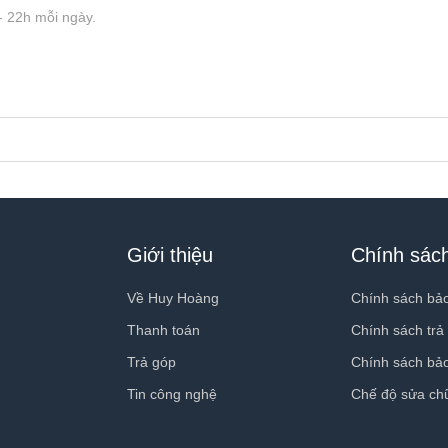
ng sản phẩm Apple Watch Series 7 đó chính là được trang bị Esim. 
 hồ thông minh.
năng kết nối 4G. Điều này sẽ giúp bạn có thể duy trì kết nối internet
 hỗ trợ đàm thoại và gọi điện trực tiếp trên thiết bị.
Giới thiệu
Chính sác
Về Huy Hoàng
Chính sách bả
Thanh toán
Chính sách trả
Trả góp
Chính sách bả
Tin công nghệ
Chế độ sửa ch