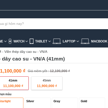
NE
WATCH
TABLET
LAPTOP
MACBOO
 - Viền thép dây cao su - VN/A
p dây cao su - VN/A (41mm)
1,100,000 ₫
Giá niêm yết :
12,100,000 ₫
41mm
45mm
11,100,000 ₫
11,900,000 ₫
họn màu
Starlight
Silver
Gray
Gold