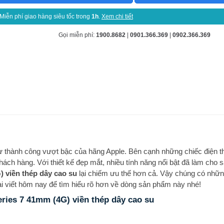
Miễn phí giao hàng siêu tốc trong
1h
.
Xem chi tiết
Gọi miễn phí:
1900.8682
|
0901.366.369
|
0902.366.369
thành công vượt bậc của hãng Apple. Bên cạnh những chiếc điện th
ch hàng. Với thiết kế đẹp mắt, nhiều tính năng nổi bật đã làm cho 
) viền thép dây cao su
lại chiếm ưu thế hơn cả. Vậy chúng có nhữ
ài viết hôm nay để tìm hiểu rõ hơn về dòng sản phẩm này nhé!
ries 7 41mm (4G) viền thép dây cao su