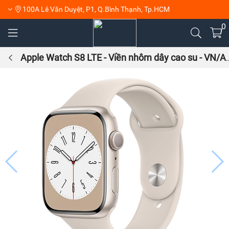
100A Lê Văn Duyệt, P1, Q.Bình Thạnh, Tp.HCM
0
Apple Watch S8 LTE - Viền nhôm dây cao su - VN/A