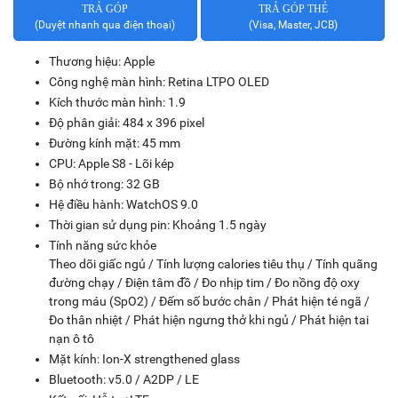
TRẢ GÓP
TRẢ GÓP THẺ
(Duyệt nhanh qua điện thoại)
(Visa, Master, JCB)
Thương hiệu: Apple
Công nghệ màn hình: Retina LTPO OLED
Kích thước màn hình: 1.9
Độ phân giải: 484 x 396 pixel
Đường kính mặt: 45 mm
CPU: Apple S8 - Lõi kép
Bộ nhớ trong: 32 GB
Hệ điều hành: WatchOS 9.0
Thời gian sử dụng pin: Khoảng 1.5 ngày
Tính năng sức khỏe
Theo dõi giấc ngủ / Tính lượng calories tiêu thụ / Tính quãng
đường chạy / Điện tâm đồ / Đo nhịp tim / Đo nồng độ oxy
trong máu (SpO2) / Đếm số bước chân / Phát hiện té ngã /
Đo thân nhiệt / Phát hiện ngưng thở khi ngủ / Phát hiện tai
nạn ô tô
Mặt kính: Ion-X strengthened glass
Bluetooth: v5.0 / A2DP / LE