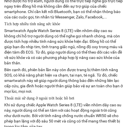
Nhờ được hỗ trợ eSim, người dùng có thể trực tiếp nghe gọi trực tiếp
ngay trên đồng hồ mà không cần đến sự trợ giúp của chiếc
smartphone. Chỉ cần kết nối Bluetooth, bạn có thể nhận thông báo
của các cuộc gọi, tin nhắn từ Messenger, Zalo, Facebook,...
Tích hợp nhiều tính năng sức khỏe
Smartwatch Apple Watch Series 8 (LTE) viền nhôm dây cao su
không chỉ hỗ trợ người dùng có thể nghe gọi nhanh chóng, mà còn
được tích hợp nhiều tính năng sức khỏe hiện đại. Đồng hồ có thể
giúp bạn đo nhịp tim, tình trạng giấc ngủ, nồng độ oxy trong máu và
điện tâm đồ ECG. Từ đó, giúp người dùng có thể theo dõi các vấn đề
về sức khỏe và có các phương pháp hợp lý nâng cao sức khỏe của
bản thân.
Bên cạnh đó, phiên bản lần này còn được trang bị thêm tính năng
SOS, có khả năng phát hiện va chạm, tai nạn, té ngã. Từ đó, chiếc
smartwatch này sẽ giúp người dùng thông báo đến những liên lạc
cấp cứu, gia đình hoặc người thân giúp bảo vệ sự an toàn cho bạn ở
mọi lúc, mọi nơi.
Thoải mái sử dụng ở ngoài trời hoặc hồ bơi
Khi sử dụng chiếc Apple Watch Series 8 (LTE) viền nhôm dây cao su
này, người dùng có thể an tâm với các hoạt động ngoài trời cũng
như dưới nước. Bởi với tính năng chống nước chuẩn WR50 sẽ cho
phép bạn lặng với độ sâu 50 mét và cũng có thể mang theo thiết bị
trong lúc tắm, rửa tay…