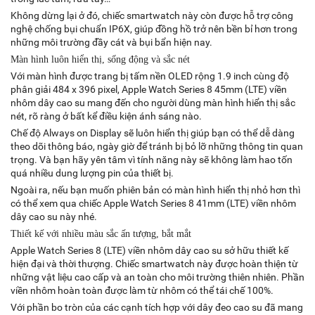
Không dừng lại ở đó, chiếc smartwatch này còn được hỗ trợ công
nghệ chống bụi chuẩn IP6X, giúp đồng hồ trở nên bền bỉ hơn trong
những môi trường đầy cát và bụi bẩn hiện nay.
Màn hình luôn hiển thị, sống động và sắc nét
Với màn hình được trang bị tấm nền OLED rộng 1.9 inch cùng độ
phân giải 484 x 396 pixel, Apple Watch Series 8 45mm (LTE) viền
nhôm dây cao su mang đến cho người dùng màn hình hiển thị sắc
nét, rõ ràng ở bất kể điều kiện ánh sáng nào.
Chế độ Always on Display sẽ luôn hiển thị giúp bạn có thể dễ dàng
theo dõi thông báo, ngày giờ để tránh bị bỏ lỡ những thông tin quan
trọng. Và bạn hãy yên tâm vì tính năng này sẽ không làm hao tốn
quá nhiều dung lượng pin của thiết bị.
Ngoài ra, nếu bạn muốn phiên bản có màn hình hiển thị nhỏ hơn thì
có thể xem qua chiếc Apple Watch Series 8 41mm (LTE) viền nhôm
dây cao su này nhé.
Thiết kế với nhiều màu sắc ấn tượng, bắt mắt
Apple Watch Series 8 (LTE) viền nhôm dây cao su sở hữu thiết kế
hiện đại và thời thượng. Chiếc smartwatch này được hoàn thiện từ
những vật liệu cao cấp và an toàn cho môi trường thiên nhiên. Phần
viền nhôm hoàn toàn được làm từ nhôm có thể tái chế 100%.
Với phần bo tròn của các cạnh tích hợp với dây đeo cao su đã mang