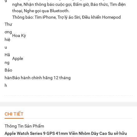
nghe, Nhận thông báo cuộc gọi, Bấm giờ, Báo thức, Tìm điện
thoại, Nghe gọi qua Bluetooth.
Thông báo: Tìm iPhone, Trợ lý ảo Siri, Điều khiển Homepod
Thư
ơng
Hoa Kỳ
hiệ
u
Hã
Apple
ng
Bảo
hàn
Bảo hành chính hãng 12 tháng
h
CHI TIẾT
Thông Tin Sản Phẩm
Apple Watch Series 9 GPS 41mm Viền Nhôm Dây Cao Su sở hữu