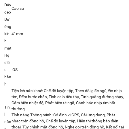
Dây
Cao su
đeo
Đư
ờng
kín
41mm
h
mặt
Hệ
điề
u
iOS
hàn
h
Tiện ích sức khoẻ: Chế độ luyện tập, Theo dõi giấc ngủ, Đo nhịp
tim, Đếm bước chân, Tính calo tiêu thụ, Tính quãng đường chạy,
Cảm biến nhiệt độ, Phát hiện té ngã, Cảnh báo nhịp tim bất
Tín
thường.
h
Tính năng Thông minh: Có định vị GPS, Cài ứng dụng, Phát
nhạc trên đồng hồ, Chế độ luyện tập, Hiển thị thông báo điện
năn
thoại, Tùy chỉnh mặt đồng hồ, Nghe gọi trên đồng hồ, Kết nối tai
g