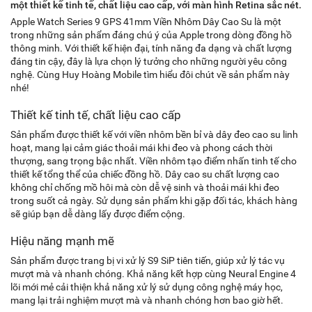
một thiết kế tinh tế, chất liệu cao cấp, với màn hình Retina sắc nét.
Apple Watch Series 9 GPS 41mm Viền Nhôm Dây Cao Su là một
trong những sản phẩm đáng chú ý của Apple trong dòng đồng hồ
thông minh. Với thiết kế hiện đại, tính năng đa dạng và chất lượng
đáng tin cậy, đây là lựa chọn lý tưởng cho những người yêu công
nghệ. Cùng Huy Hoàng Mobile tìm hiểu đôi chút về sản phẩm này
nhé!
Thiết kế tinh tế, chất liệu cao cấp
Sản phẩm được thiết kế với viền nhôm bền bỉ và dây đeo cao su linh
hoạt, mang lại cảm giác thoải mái khi đeo và phong cách thời
thượng, sang trọng bậc nhất. Viền nhôm tạo điểm nhấn tinh tế cho
thiết kế tổng thể của chiếc đồng hồ. Dây cao su chất lượng cao
không chỉ chống mồ hôi mà còn dễ vệ sinh và thoải mái khi đeo
trong suốt cả ngày. Sử dụng sản phẩm khi gặp đối tác, khách hàng
sẽ giúp bạn dễ dàng lấy được điểm cộng.
Hiệu năng mạnh mẽ
Sản phẩm được trang bị vi xử lý S9 SiP tiên tiến, giúp xử lý tác vụ
mượt mà và nhanh chóng. Khả năng kết hợp cùng Neural Engine 4
lõi mới mẻ cải thiện khả năng xử lý sử dụng công nghệ máy học,
mang lại trải nghiệm mượt mà và nhanh chóng hơn bao giờ hết.