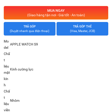
MUA NGAY
(Giao hàng tận nơi - Giá tốt - An toàn)
TRẢ GÓP
TRẢ GÓP THẺ
(Duyệt nhanh qua điện thoại)
(Visa, Master, JCB)
Mo
APPLE WATCH S9
del
Chấ
t
liệu
Kính cường lực
mặt
kín
h
Chấ
t
Nhôm
liệu
viền