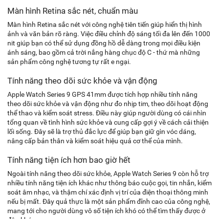
Màn hình Retina sắc nét, chuẩn màu
Màn hình Retina sắc nét với công nghệ tiên tiến giúp hiển thị hình
ảnh và văn bản rõ ràng. Việc điều chỉnh độ sáng tối đa lên đến 1000
nit giúp bạn có thể sử dụng đồng hồ dễ dàng trong mọi điều kiện
ánh sáng, bao gồm cả trời nắng hàng chục độ C - thứ mà những
sản phẩm công nghệ tương tự rất e ngại.
Tính năng theo dõi sức khỏe và vận động
Apple Watch Series 9 GPS 41mm được tích hợp nhiều tính năng
theo dõi sức khỏe và vận động như đo nhịp tim, theo dõi hoạt động
thể thao và kiểm soát stress. Điều này giúp người dùng có cái nhìn
tổng quan về tình hình sức khỏe và cung cấp gợi ý về cách cải thiện
lối sống. Đây sẽ là trợ thủ đắc lực để giúp bạn giữ gìn vóc dáng,
nâng cấp bản thân và kiểm soát hiệu quả cơ thể của mình.
Tính năng tiện ích hơn bao giờ hết
Ngoài tính năng theo dõi sức khỏe, Apple Watch Series 9 còn hỗ trợ
nhiều tính năng tiện ích khác như thông báo cuộc gọi, tin nhắn, kiểm
soát âm nhạc, và thậm chí xác định vị trí của điện thoại thông minh
nếu bị mất. Đây quả thực là một sản phẩm đỉnh cao của công nghệ,
mang tới cho người dùng vô số tiện ích khó có thể tìm thấy được ở