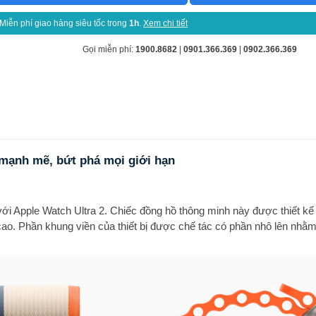
Miễn phí giao hàng siêu tốc trong
1h
.
Xem chi tiết
Gọi miễn phí:
1900.8682
|
0901.366.369
|
0902.366.369
 mạnh mẽ, bứt phá mọi giới hạn
ới Apple Watch Ultra 2. Chiếc đồng hồ thông minh này được thiết kế 
. Phần khung viền của thiết bị được chế tác có phần nhô lên nhằ