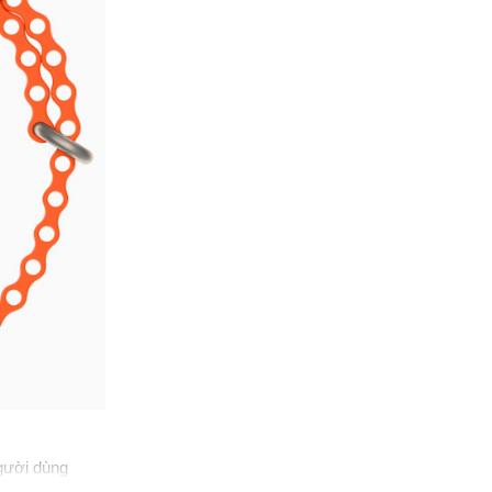
Tiện ích đặc biệt
- Màn hình luôn hiển thị
- Phát hiện té ngã
- Nghe nhạc
- Kết nối bluetooth với tai nghe
Tiện ích khác
- Đạp xe
- Đi bộ
- Yoga
- Chạy bộ
- Bơi lội
- Lặn
Theo dõi sức khoẻ
người dùng
ánh dấu tọa độ