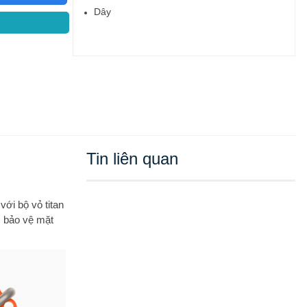
Dây
14.5 - 22 cm
Khả năng thay dây
Có
Kích thước
Tin liên quan
Dài 49 mm - Ngang 44 mm - Dày 14.4 mm
khối lượng
với bộ vỏ titan
m bảo vệ mặt
61.4 g
Tiện ích
Sim & nghe gọi
eSIM (Nghe gọi độc lập)