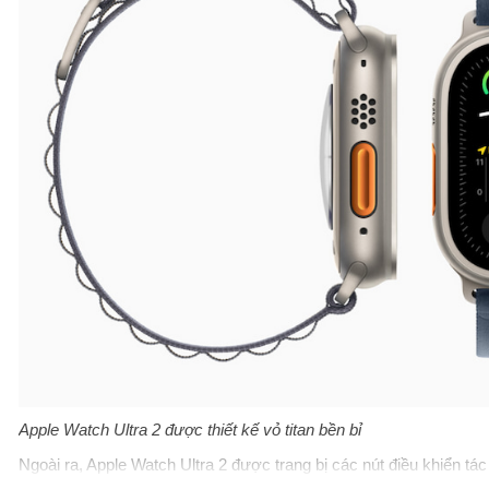
Apple Watch Ultra 2 được thiết kế vỏ titan bền bỉ
Ngoài ra, Apple Watch Ultra 2 được trang bị các nút điều khiển t
thêm tiện lợi hơn. Nút tác vụ màu Cam trên đồng hồ có tác dụng t