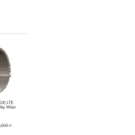
- Điện tâm đồ
- Gửi thông báo khi có tai nạn
- Đo nồng độ oxy trong máu (SpO2)
- Ước tính ngày rụng trứng
- Vùng nhịp tim
- Chấm điểm giấc ngủ
- Tính quãng đường chạy
- Tính lượng calories tiêu thụ
- Theo dõi giấc ngủ
- Theo dõi chu kỳ kinh nguyệt
- Nhắc nhở nhịp tim cao, thấp
- Đo nhịp tim
- Đếm số bước chân
Hiển thị thông báo
024) LTE
Dây Milan
- Line
,000 ₫
- Messenger (Facebook)