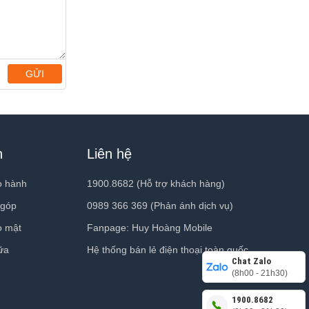
Bộ nhớ trong
64 GB
CPU
GỬI
Apple S9
Kết nối được với hệ điều hành
h
Liên hệ
iPhone Xs trở lên chạy iOS 17 trở lên
Ứng dụng quản lý
o hành
1900.8682 (Hỗ trợ khách hàng)
 góp
0989 366 369 (Phản ánh dịch vụ)
Watch
o mật
Fanpage: Huy Hoàng Mobile
Kết nối
quấn Trails sẽ
ữa
Hệ thống bán lẻ điện thoại toàn quốc
Chat Zalo
ời dùng dễ
(8h00 - 21h30)
- Bluetooth v5.3
1900.8682
- GPS