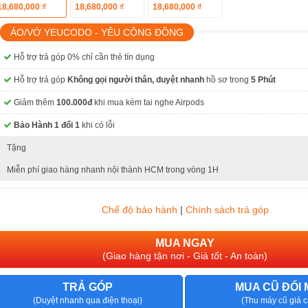
18,680,000 ₫
18,680,000 ₫
18,680,000 ₫
ÁO/VỚ YEUCODO - YÊU CỘNG ĐỒNG
CHƯƠNG TRÌNH ƯU ĐÃI
Hỗ trợ trả góp 0% chỉ cần thẻ tín dụng
Hỗ trợ trả góp
Không gọi người thân, duyệt nhanh
hồ sơ trong
5 Phút
Giảm thêm
100.000đ
khi mua kèm tai nghe Airpods
Bảo Hành 1 đổi 1
khi có lỗi
Tặng
Miễn phí giao hàng nhanh nội thành HCM trong vòng 1H
Chế độ bảo hành
|
Chính sách trả góp
MUA NGAY
(Giao hàng tận nơi - Giá tốt - An toàn)
TRẢ GÓP
MUA CŨ ĐỔI 
(Duyệt nhanh qua điện thoại)
(Thu máy cũ giá c