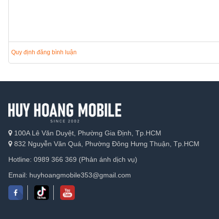
Quy định đăng bình luận
100A Lê Văn Duyệt, Phường Gia Định, Tp.HCM
832 Nguyễn Văn Quá, Phường Đông Hưng Thuận, Tp.HCM
Apple Watch Ultra 2 sở hữu dây đeo thân thiện với môi trường
Hotline: 0989 366 369 (Phản ánh dịch vụ)
Apple trang bị cho Apple Watch Ultra 2 ba phiên bản dây đeo gồm
Email: huyhoangmobile353@gmail.com
thích hợp cho mục đích tập luyện nhờ thiết kế mỏng nhẹ và khả 
dàng lựa chọn.
Chế tác bền bỉ
trước
mọi môi trường