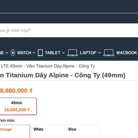
NE
WATCH
TABLET
LAPTOP
MACBOO
) LTE 49mm - Viền Titanium Dây Alpine - Công Ty
ền Titanium Dây Alpine - Công Ty (49mm)
8,680,000 ₫
49mm
18,680,000 ₫
họn màu
Orange
White
Blue