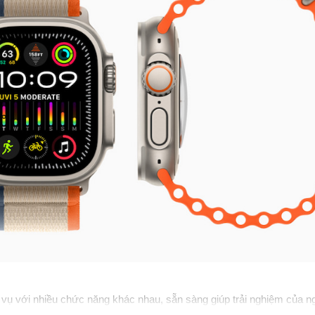
ác vụ với nhiều chức năng khác nhau, sẵn sàng giúp trải nghiệm của 
ùy chỉnh để khởi động bài tập luyện, khởi động tính năng Quay về, đ