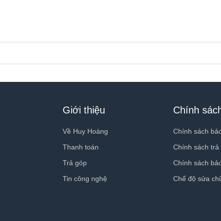
Giới thiệu
Chính sác
Về Huy Hoàng
Chính sách bả
Thanh toán
Chính sách trả
Trả góp
Chính sách bả
 Dây quấn Alpine, Dây quấn Trails và Dây đeo Ocean. Trong đó, Dây 
Tin công nghệ
Chế độ sửa ch
năng co giãn tốt, với 3 phiên bản màu gồm Cam, Xanh và Đen để ngư